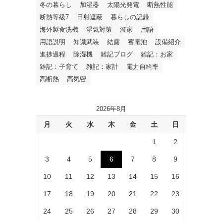
冬の暮らし
加湿器
太陽光発電
断熱性能
断熱等級7
日射遮蔽
暮らしの記録
海外製食洗機
湿気対策
澄家
用語
用語説明
知識武装
結露
蓄電池
設備紹介
進捗過程
除湿機
雑記ブログ
雑記：お家
雑記：子育て
雑記：家計
電力自給率
高断熱
高気密
2026年8月
月
火
水
木
金
土
日
1
2
3
4
5
6
7
8
9
10
11
12
13
14
15
16
17
18
19
20
21
22
23
24
25
26
27
28
29
30