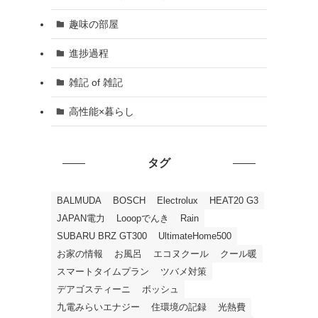
趣味の部屋
進捗過程
雑記 of 雑記
高性能×暮らし
タグ
BALMUDA
BOSCH
Electrolux
HEAT20 G3
JAPAN電力
Looopでんき
Rain
SUBARU BRZ GT300
UltimateHome500
お家の情報
お風呂
エコヌクール
クール暖
スマートタイムプラン
ツバメ対策
デアゴスティーニ
ボッシュ
九電みらいエナジー
住環境の記録
光熱費