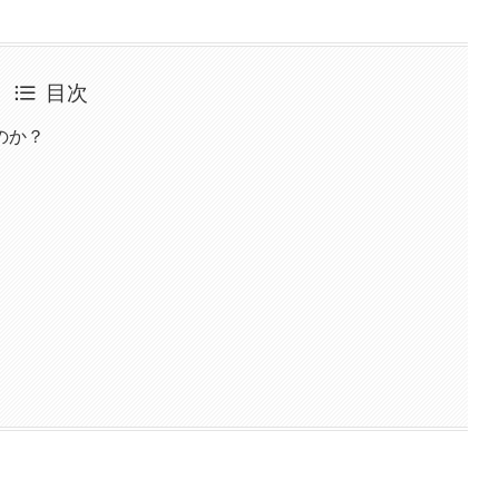
目次
のか？