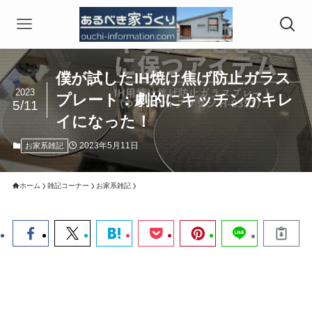
僕が試したIH焼け焦げ防止ガラス
2023
プレート：劇的にキッチンがキレ
5/11
イになった！
2023年5月11日
お家系雑記
ホーム
雑記コーナー
お家系雑記