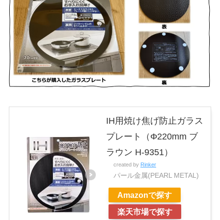
IH用焼け焦げ防止ガラス
プレート（Φ220mm ブ
ラウン H-9351）
created by
Rinker
パール金属(PEARL METAL)
Amazonで探す
楽天市場で探す