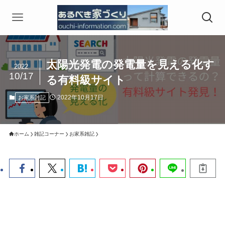
太陽光発電の発電量を見える化す
2022
10/17
る有料級サイト
2022年10月17日
お家系雑記
ホーム
雑記コーナー
お家系雑記