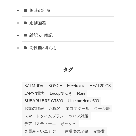
趣味の部屋
進捗過程
雑記 of 雑記
高性能×暮らし
タグ
BALMUDA
BOSCH
Electrolux
HEAT20 G3
JAPAN電力
Looopでんき
Rain
SUBARU BRZ GT300
UltimateHome500
お家の情報
お風呂
エコヌクール
クール暖
スマートタイムプラン
ツバメ対策
デアゴスティーニ
ボッシュ
九電みらいエナジー
住環境の記録
光熱費