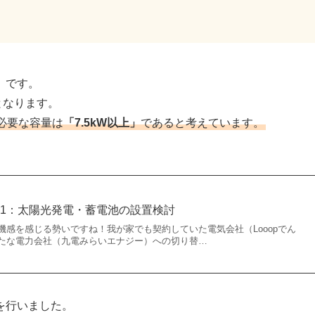
」です。
年となります。
必要な容量は
「7.5kW以上」
であると考えています。
1：太陽光発電・蓄電池の設置検討
機感を感じる勢いですね！我が家でも契約していた電気会社（Looopでん
たな電力会社（九電みらいエナジー）への切り替…
を行いました。