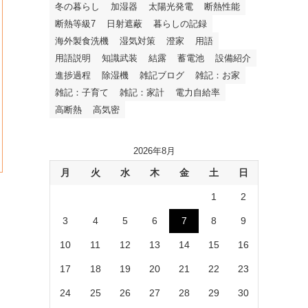
冬の暮らし
加湿器
太陽光発電
断熱性能
断熱等級7
日射遮蔽
暮らしの記録
海外製食洗機
湿気対策
澄家
用語
用語説明
知識武装
結露
蓄電池
設備紹介
進捗過程
除湿機
雑記ブログ
雑記：お家
雑記：子育て
雑記：家計
電力自給率
高断熱
高気密
2026年8月
月
火
水
木
金
土
日
1
2
3
4
5
6
7
8
9
10
11
12
13
14
15
16
17
18
19
20
21
22
23
24
25
26
27
28
29
30