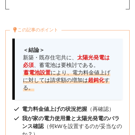
この記事のポイント
＜結論＞
新築・既存住宅共に、
太陽光発電は
必須
、蓄電池は要検討である。
蓄電池設置
により、電力料金値上げ
に対しては請求額の増加は
超鈍化
す
る。
電力料金値上げの状況把握
（再確認）
我が家の電力使用量と太陽光発電のバラ
ンス確認
（何kWを設置するのが妥当なの
か？）