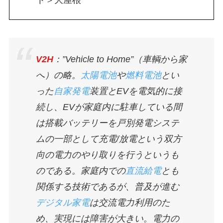
V2H
：”Vehicle to Home”（車輌から家
へ）の略。
太陽電池
や
燃料電池
とい
った
自家発電
装置とEVを電気的に接
続し、EVが家庭内に駐車している間
は搭載バッテリーを戸別発電システ
ムの一部として充電/放電という双方
向の電力のやり取りを行うというも
のである。家庭内での
直流給電
とも
関係する技術であるが、普及が進む
デジタル家電
は交流電力利用のた
め、実現には障害が大きい。電力の