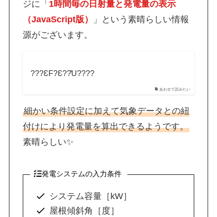
ジに「
1時間毎の日射量と発電量の表示
（JavaScript版）
」という素晴らしい情報
源がございます。
???ƐF?Ɛ??̎U????
あわせて読みたい
細かい条件設定に加えて気象データとの紐
付けにより発電量を算出できるようです。
素晴らしい✨
発電システムの入力条件
システム容量［kW］
屋根傾斜角［度］