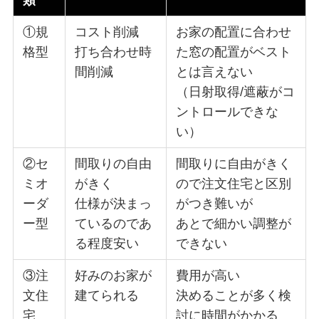
①規
コスト削減
お家の配置に合わせ
格型
打ち合わせ時
た窓の配置がベスト
間削減
とは言えない
（日射取得/遮蔽がコ
ントロールできな
い）
②セ
間取りの自由
間取りに自由がきく
ミオ
がきく
ので注文住宅と区別
ーダ
仕様が決まっ
がつき難いが
ー型
ているのであ
あとで細かい調整が
る程度安い
できない
③注
好みのお家が
費用が高い
文住
建てられる
決めることが多く検
宅
討に時間がかかる