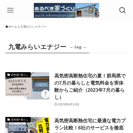
ホーム
九電みらいエナジー
九電みらいエナジー
– tag –
高気密高断熱住宅の夏！群馬県で
高性能×暮らし
の7月の暮らしと電気料金を実体
験からご紹介（2023年7月の暮ら
し）
2023年8月13日
高気密高断熱住宅に最適な電力プ
高性能×暮らし
ラン比較！6社のサービスを徹底