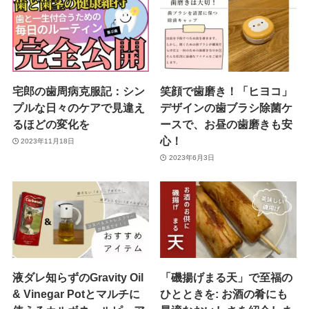
宅郎の歯周病克服記：シン
笑顔で歯磨き！「ヒヨコ」
プルな日々のケアで見違え
デザインの歯ブラシ除菌ケ
るほどの変化を
ースで、お昼の歯磨きも安
心！
2023年11月18日
2023年6月3日
液ダレ知らずのGravity Oil
「磯揚げまる天」で至福の
& Vinegar Potとマルチに
ひとときを: お酒の肴にも