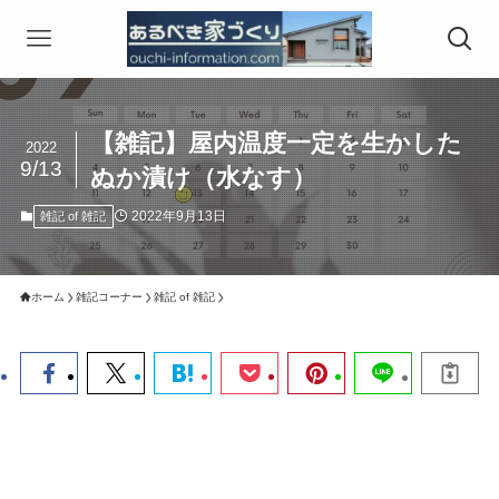
【雑記】屋内温度一定を生かした
2022
9/13
ぬか漬け（水なす）
2022年9月13日
雑記 of 雑記
ホーム
雑記コーナー
雑記 of 雑記