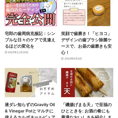
宅郎の歯周病克服記：シン
笑顔で歯磨き！「ヒヨコ」
プルな日々のケアで見違え
デザインの歯ブラシ除菌ケ
るほどの変化を
ースで、お昼の歯磨きも安
心！
2023年11月18日
2023年6月3日
液ダレ知らずのGravity Oil
「磯揚げまる天」で至福の
& Vinegar Potとマルチに
ひとときを: お酒の肴にも
使えるカルボネールピュア
最適なおいしさを紹介しま