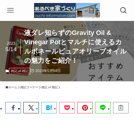
液ダレ知らずのGravity Oil &
Vinegar Potとマルチに使えるカ
2023
5/14
ルボネールピュアオリーブオイル
の魅力をご紹介！
2023年5月14日
雑記 of 雑記
ホーム
雑記コーナー
雑記 of 雑記