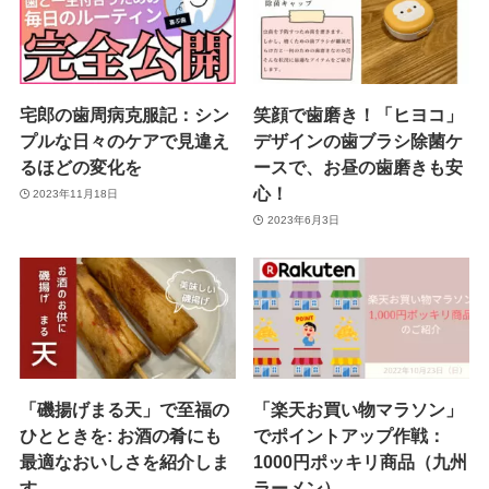
宅郎の歯周病克服記：シン
笑顔で歯磨き！「ヒヨコ」
プルな日々のケアで見違え
デザインの歯ブラシ除菌ケ
るほどの変化を
ースで、お昼の歯磨きも安
心！
2023年11月18日
2023年6月3日
「磯揚げまる天」で至福の
「楽天お買い物マラソン」
ひとときを: お酒の肴にも
でポイントアップ作戦：
最適なおいしさを紹介しま
1000円ポッキリ商品（九州
す
ラーメン）