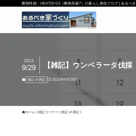
断熱性能：HEAT20 G3（断熱等級7）の暮らし発信ブログ | ある
2022
【雑記】ウンベラータ伐採
9/29
2022年9月29日
雑記 of 雑記
ホーム
雑記コーナー
雑記 of 雑記