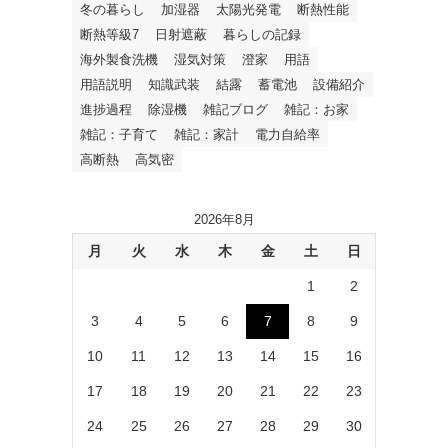
冬の暮らし
加湿器
太陽光発電
断熱性能
断熱等級7
日射遮蔽
暮らしの記録
海外製食洗機
湿気対策
澄家
用語
用語説明
知識武装
結露
蓄電池
設備紹介
進捗過程
除湿機
雑記ブログ
雑記：お家
雑記：子育て
雑記：家計
電力自給率
高断熱
高気密
2026年8月
月
火
水
木
金
土
日
1
2
3
4
5
6
7
8
9
10
11
12
13
14
15
16
17
18
19
20
21
22
23
24
25
26
27
28
29
30