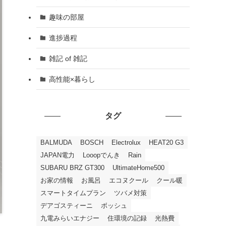
趣味の部屋
進捗過程
雑記 of 雑記
高性能×暮らし
タグ
BALMUDA
BOSCH
Electrolux
HEAT20 G3
JAPAN電力
Looopでんき
Rain
SUBARU BRZ GT300
UltimateHome500
お家の情報
お風呂
エコヌクール
クール暖
スマートタイムプラン
ツバメ対策
デアゴスティーニ
ボッシュ
九電みらいエナジー
住環境の記録
光熱費