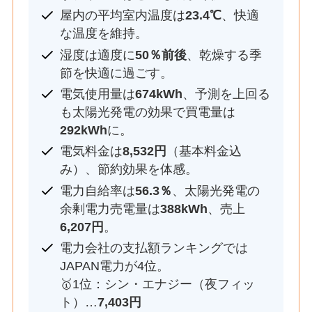
屋内の平均室内温度は
23.4℃
、快適
な温度を維持。
湿度は適度に
50％前後
、乾燥する季
節を快適に過ごす。
電気使用量は
674kWh
、予測を上回る
も太陽光発電の効果で買電量は
292kWh
に。
電気料金は
8,532円
（基本料金込
み）、節約効果を体感。
電力自給率は
56.3％
、太陽光発電の
余剰電力売電量は
388kWh
、売上
6,207円
。
電力会社の支払額ランキングでは
JAPAN電力が4位。
🥇1位：シン・エナジー（夜フィッ
ト）…
7,403円