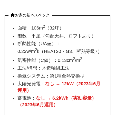
お家の基本スペック
2
面積：106m
（32坪）
階数：平屋（勾配天井、ロフトあり）
断熱性能（UA値）：
2
0.23w/m
k（HEAT20・G3、断熱等級7）
2
2
気密性能（C値）：0.13cm
/m
工法/構想：木造軸組工法
換気システム：第1種全熱交換型
太陽光発電：
なし → 12kW
（2023年6月
運用）
蓄電池：
なし →
6.2kWh（実効容量）
（2023年6月運用
）