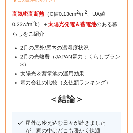
2
2
高気密高断熱
（C値0.13cm
/m
、UA値
2
0.23w/m
k）＋
太陽光発電＆蓄電池
のある暮
らしをご紹介
2月の屋外/屋内の温湿度状況
2月の光熱費（JAPAN電力：くらしプラン
S）
太陽光＆蓄電池の運用効果
電力会社の比較（支払額ランキング）
＜結論＞
屋外は冷え込む日々が続きました
が、家の中はどこも暖かく快適