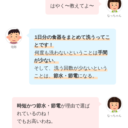
はやく〜教えてよ〜
なっちゃん
1日分の食器をまとめて洗うってこ
とです！
宅郎
何度も洗わないということは
手間
が少ない
。
そして、
洗う回数が少ないという
ことは、
節水・節電
になる。
時短かつ節水・節電
が理由で選ば
れているのね！
なっちゃん
でもお高いわね。