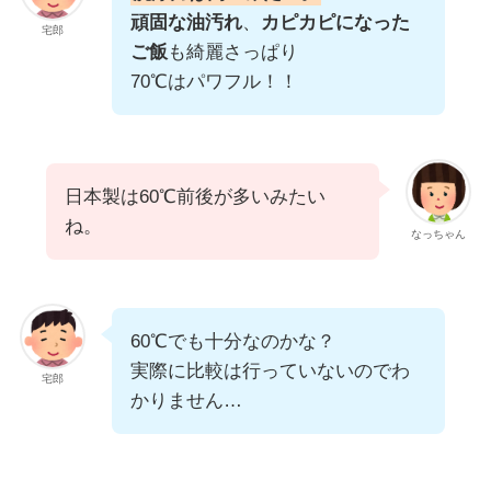
頑固な油汚れ
、
カピカピになった
宅郎
ご飯
も綺麗さっぱり
70℃はパワフル！！
日本製は60℃前後が多いみたい
ね。
なっちゃん
60℃でも十分なのかな？
実際に比較は行っていないのでわ
宅郎
かりません…