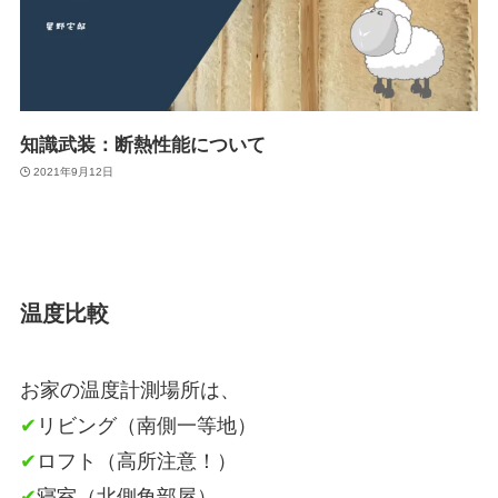
知識武装：断熱性能について
2021年9月12日
温度比較
お家の温度計測場所は、
✔
リビング（南側一等地）
✔
ロフト（高所注意！）
✔
寝室（北側角部屋）